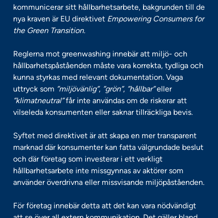
kommunicerar sitt hållbarhetsarbete, bakgrunden till de
nya kraven är EU direktivet
Empowering Consumers for
the Green Transition.
Reglerna mot greenwashing innebär att miljö- och
hållbarhetspåståenden måste vara korrekta, tydliga och
kunna styrkas med relevant dokumentation. Vaga
uttryck som
”miljövänlig”
,
”grön”
,
”hållbar”
eller
”klimatneutral”
får inte användas om de riskerar att
vilseleda konsumenten eller saknar tillräckliga bevis.
Syftet med direktivet är att skapa en mer transparent
marknad där konsumenter kan fatta välgrundade beslut
och där företag som investerar i ett verkligt
hållbarhetsarbete inte missgynnas av aktörer som
använder överdrivna eller missvisande miljöpåståenden.
För företag innebär detta att det kan vara nödvändigt
att se över all extern kommunikation. Det gäller bland