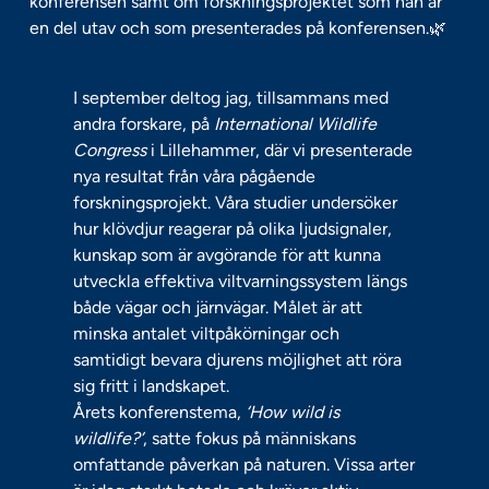
konferensen samt om forskningsprojektet som han är
en del utav och som presenterades på konferensen.🌿
I september deltog jag, tillsammans med
andra forskare, på
International Wildlife
Congress
i Lillehammer, där vi presenterade
nya resultat från våra pågående
forskningsprojekt. Våra studier undersöker
hur klövdjur reagerar på olika ljudsignaler,
kunskap som är avgörande för att kunna
utveckla effektiva viltvarningssystem längs
både vägar och järnvägar. Målet är att
minska antalet viltpåkörningar och
samtidigt bevara djurens möjlighet att röra
sig fritt i landskapet.
Årets konferenstema,
‘How wild is
wildlife?’
, satte fokus på människans
omfattande påverkan på naturen. Vissa arter