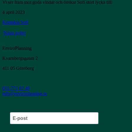
Vi ser fram mot goda vindar och önskar Sofi stort lycka till!
4 april 2023
Kontakta Sofi
Nästa nyhet
EnviroPlanning
Kvarnbergsgatan 2
411 05 Göteborg
031-771 87 40
info@enviroplanning.se