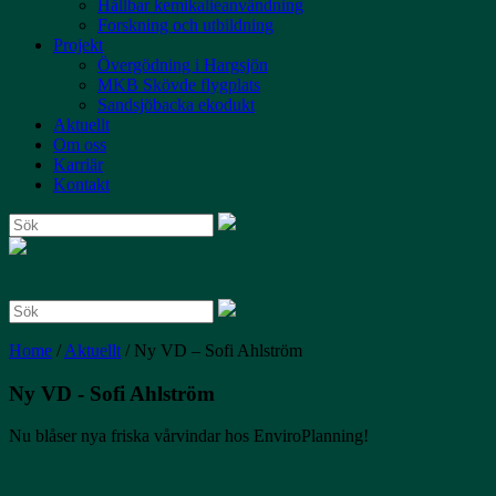
Hållbar kemikalieanvändning
Forskning och utbildning
Projekt
Övergödning i Hargsjön
MKB Skövde flygplats
Sandsjöbacka ekodukt
Aktuellt
Om oss
Karriär
Kontakt
Search:
Search:
Home
/
Aktuellt
/
Ny VD – Sofi Ahlström
Ny VD - Sofi Ahlström
Nu blåser nya friska vårvindar hos EnviroPlanning!