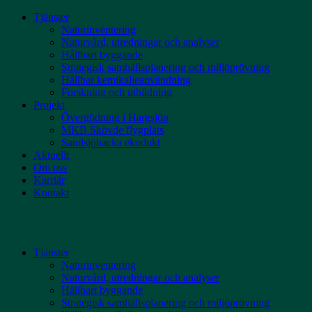
Skip
Tjänster
to
Naturinventering
content
Naturvård, utredningar och analyser
Hållbart byggande
Strategisk samhällsplanering och miljöprövning
Hållbar kemikalieanvändning
Forskning och utbildning
Projekt
Övergödning i Hargsjön
MKB Skövde flygplats
Sandsjöbacka ekodukt
Aktuellt
Om oss
Karriär
Kontakt
Tjänster
Naturinventering
Naturvård, utredningar och analyser
Hållbart byggande
Strategisk samhällsplanering och miljöprövning