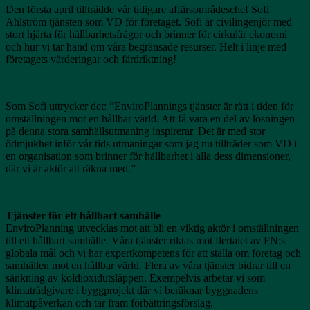
Den första april tillträdde vår tidigare affärsområdeschef Sofi
Ahlström tjänsten som VD för företaget. Sofi är civilingenjör med
stort hjärta för hållbarhetsfrågor och brinner för cirkulär ekonomi
och hur vi tar hand om våra begränsade resurser. Helt i linje med
företagets värderingar och färdriktning!
Som Sofi uttrycker det: ”EnviroPlannings tjänster är rätt i tiden för
omställningen mot en hållbar värld. Att få vara en del av lösningen
på denna stora samhällsutmaning inspirerar. Det är med stor
ödmjukhet inför vår tids utmaningar som jag nu tillträder som VD i
en organisation som brinner för hållbarhet i alla dess dimensioner,
där vi är aktör att räkna med.”
Tjänster för ett hållbart samhälle
EnviroPlanning utvecklas mot att bli en viktig aktör i omställningen
till ett hållbart samhälle. Våra tjänster riktas mot flertalet av FN:s
globala mål och vi har expertkompetens för att ställa om företag och
samhällen mot en hållbar värld. Flera av våra tjänster bidrar till en
sänkning av koldioxidutsläppen. Exempelvis arbetar vi som
klimatrådgivare i byggprojekt där vi beräknar byggnadens
klimatpåverkan och tar fram förbättringsförslag.