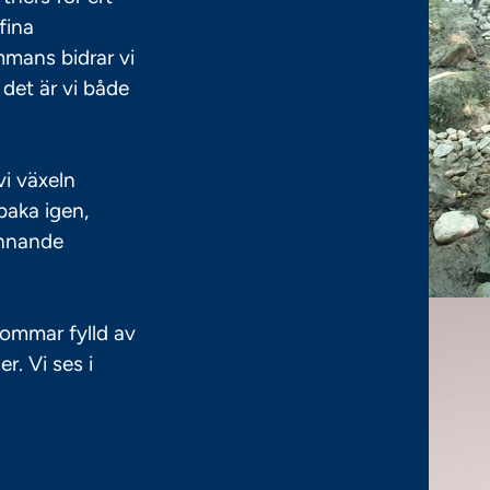
fina
mmans bidrar vi
 det är vi både
vi växeln
lbaka igen,
ännande
 sommar fylld av
er. Vi ses i