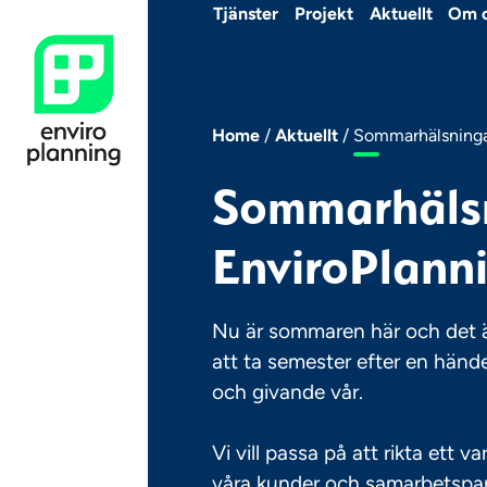
Skip
Tjänster
Projekt
Aktuellt
Om 
to
content
Home
/
Aktuellt
/
Sommarhälsningar
Sommarhälsn
EnviroPlann
Nu är sommaren här och det ä
att ta semester efter en händel
och givande vår.
Vi vill passa på att rikta ett var
våra kunder och samarbetspart