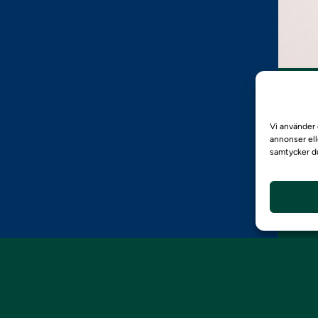
Vi använder 
annonser ell
samtycker du
EnviroPlanning
Tjänster