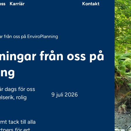
oss
Karriär
Kontakt
 från oss på EnviroPlanning
ingar från oss på
ing
r dags för oss
9 juli 2026
serik, rolig
mt tack till alla
ners för ert