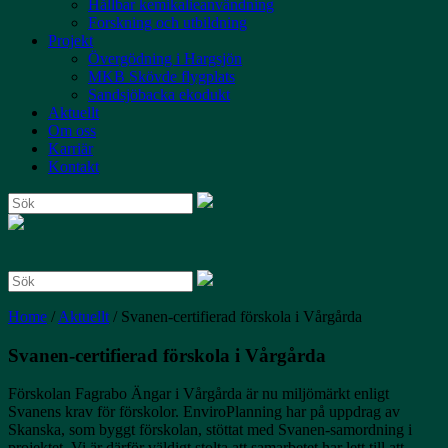
Hållbar kemikalieanvändning
Forskning och utbildning
Projekt
Övergödning i Hargsjön
MKB Skövde flygplats
Sandsjöbacka ekodukt
Aktuellt
Om oss
Karriär
Kontakt
Search:
Search:
Home
/
Aktuellt
/
Svanen-certifierad förskola i Vårgårda
Svanen-certifierad förskola i Vårgårda
Förskolan Fagrabo Ängar i Vårgårda är nu miljömärkt enligt
Svanens krav för förskolor. EnviroPlanning har på uppdrag av
Skanska, som byggt förskolan, stöttat med Svanen-samordning i
projektet. Vi är därför väldigt stolta att samarbetet har lett till att