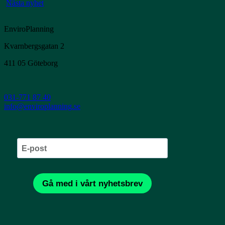
Nästa nyhet
EnviroPlanning
Kvarnbergsgatan 2
411 05 Göteborg
031-771 87 40
info@enviroplanning.se