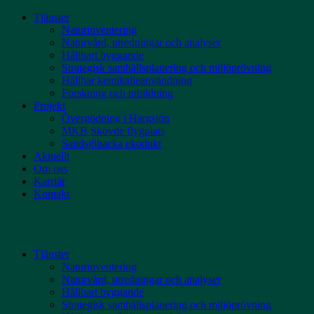
Skip
Tjänster
to
Naturinventering
content
Naturvård, utredningar och analyser
Hållbart byggande
Strategisk samhällsplanering och miljöprövning
Hållbar kemikalieanvändning
Forskning och utbildning
Projekt
Övergödning i Hargsjön
MKB Skövde flygplats
Sandsjöbacka ekodukt
Aktuellt
Om oss
Karriär
Kontakt
Tjänster
Naturinventering
Naturvård, utredningar och analyser
Hållbart byggande
Strategisk samhällsplanering och miljöprövning