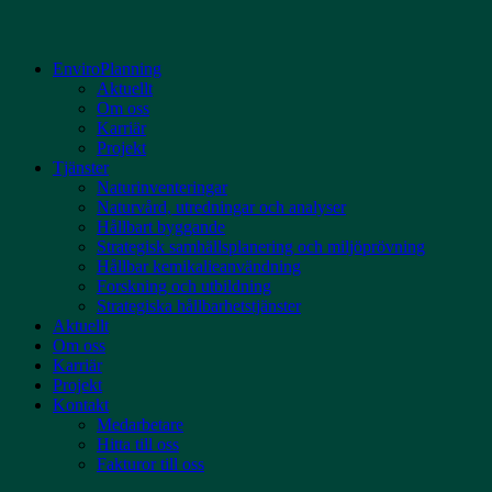
EnviroPlanning
Aktuellt
Om oss
Karriär
Projekt
Tjänster
Naturinventeringar
Naturvård, utredningar och analyser
Hållbart byggande
Strategisk samhällsplanering och miljöprövning
Hållbar kemikalieanvändning
Forskning och utbildning
Strategiska hållbarhetstjänster
Aktuellt
Om oss
Karriär
Projekt
Kontakt
Medarbetare
Hitta till oss
Fakturor till oss